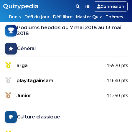
Quizypedia
Connexion
Duels
Défi du jour
Défi libre
Master Quiz
Thèmes
Podiums hebdos du 7 mai 2018 au 13 mai
2018
Général
15970 pts
arga
11640 pts
playitagainsam
11250 pts
Junior
Culture classique