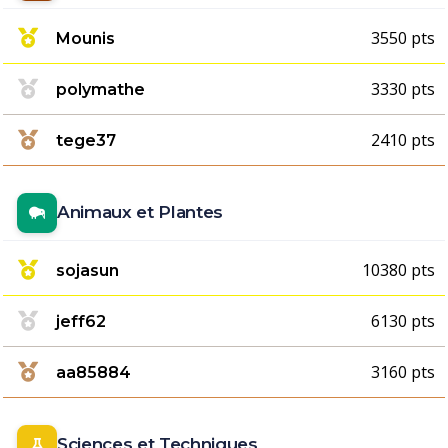
3550 pts
Mounis
3330 pts
polymathe
2410 pts
tege37
Animaux et Plantes
10380 pts
sojasun
6130 pts
jeff62
3160 pts
aa85884
Sciences et Techniques