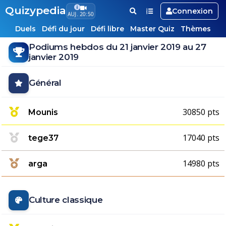
Quizypedia
Connexion
AUJ. 20:50
Duels
Défi du jour
Défi libre
Master Quiz
Thèmes
Podiums hebdos du 21 janvier 2019 au 27
janvier 2019
Général
30850 pts
Mounis
17040 pts
tege37
14980 pts
arga
Culture classique